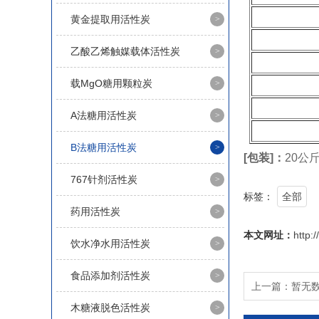
黄金提取用活性炭
乙酸乙烯触媒载体活性炭
载MgO糖用颗粒炭
A法糖用活性炭
B法糖用活性炭
[包装]：
20公
767针剂活性炭
标签：
全部
药用活性炭
本文网址：
http:
饮水净水用活性炭
食品添加剂活性炭
上一篇：
暂无
木糖液脱色活性炭